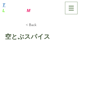
T
SUMAGOI-MURA
L
ocation
M
anagement
< Back
空とぶスパイス