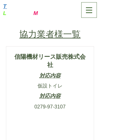
T
SUMAGOI-MURA
L
ocation
M
anagement
協力業者様一覧
信陽機材リース販売株式会
社
対応内容
仮設トイレ
対応内容
0279-97-3107