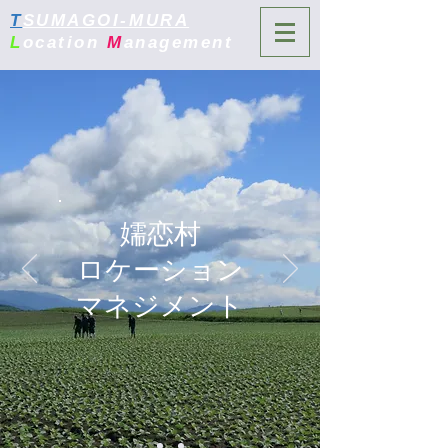
T
SUMAGOI-MURA
L
ocation
M
anagement
嬬恋村
ロケーション
マネジメント