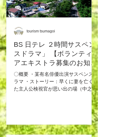
tourism tsumagoi
BS 日テレ ２時間サスペン
スドラマ」 【ボランティ
アエキストラ募集のお知ら
せ】 〜参加者の皆様には記
〇概要 ・某有名俳優出演サスペンスド
念品のプレゼントがありま
ラマ ・ストーリー：早くに妻を亡くし
た主人公検視官が思い出の場（中之条
す〜
～草津～嬬恋）を巡りながら事件を紐
解いていく・・・ 〇募集日 【4/11
(土)】嬬恋村 ■嬬恋村役場(12:00集合)
18:00位まで (警察署内の捜査本部のシ
ーン) 刑事役:男性 20 人(25〜50 代) 刑
事役:女性5人(30〜40 代) 鑑識員役:男