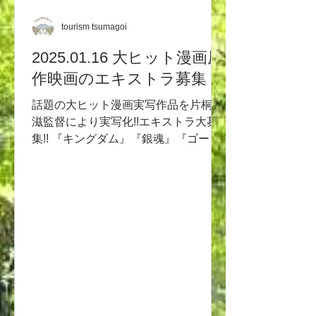
性4人(30〜50 代) 署長役:男性1人(50〜
60 代) 合計 30 名 ※警察関係のシーン
tourism tsumagoi
になる為、黒髪短髪の方でお願いいた
2025.01.16 大ヒット漫画原
します。(白髪は OK) ※刑事役の方は
ネクタイ、スーツでお願いいたしま
作映画のエキストラ募集！
す。 ※鑑識員役は衣裳の用意がありま
話題の大ヒット漫画実写作品を片桐健
すのでインナー(黒)と革靴のご用意を
滋監督により実写化!!エキストラ大募
お願い いたします。 ※署長役は衣裳
集!! 『キングダム』『銀魂』『ゴール
の用意がありますのでインナー(白)と
デンカムイ』などの大ヒット作品の実
革靴のご用意をお願いい たします。
写化を手がける制 作プロダクションの
【4/18(土)】嬬恋村 ■嬬恋村役場(8:00
クレデウスが、映画『ルームロンダリ
集合) 12:00位まで (警察署の前での会
ング』にて監督デビュー以降映...
話シーン) 制服警官役:男性2人(20〜40
代) 通行人役:老若男女4人(30〜70 代)
合計6名...