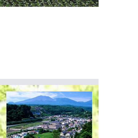
表情豊かな嬬恋村
四季折々、雪や花・緑に紅葉と表情が豊か。都
内から車で約2時間という近さに雪や地平線、
きれいな稜線などバラエティに富んだ自然がも
りだくさん。そんな「つまごい」の魅力的な表
情をフィルムを通して皆様にお届けしていただ
きたく、撮影関係者の方々をサポートする体制
をつくっております。